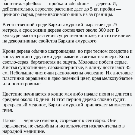
растения: «phellos» — пробка и «dendron» — дерево. И,
действительно, взрослое растение дает до 5 кг. пробки —
ценного сырья, ранее ввозимого лишь из-за границы.
В естественной среде Бархат амурский вырастает до 25
метров, а срок жизни дерева составляет около 300 лет. В
культуре высота растения существенно ниже, но это не влияет
на декоративные свойства Бархата амурского.
Крона дерева обычно шатровидная, но при тесном соседстве и
конкуренции с другими деревьями вытягивается вверх. Кора
светло-серая, бархатистая на ощупь. Молодые побеги серые.
Листья супротивные, сложноперистые, в длину достигают 35
см. Небольшие листочки расположены очередно. Их листовые
пластинки окрашены в ярко-зеленый цвет, края мелкозубчатые
или почти ровные.
Цветение начинается в конце мая либо начале июня и длится в
среднем около 10 дней. В этот период дерево словно гудит:
прекрасный медонос, Бархат амурский привлекает множество
пчел.
Плоды — черные семянки, созревают к сентябрю. Они
горьковаты, не съедобны и используются исключительно в
народной медицине.