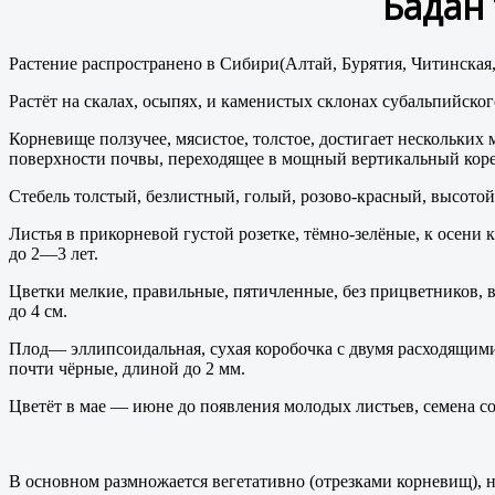
Бада́н
Растение
распространено в
Сибири
(Алтай, Бурятия, Читинская
Растёт на скалах, осыпях, и каменистых склонах субальпийског
Корневище ползучее, мясистое, толстое, достигает нескольких
поверхности почвы, переходящее в мощный вертикальный коре
Стебель толстый, безлистный, голый, розово-красный, высото
Листья в прикорневой густой розетке, тёмно-зелёные, к осени
до 2—3 лет.
Цветки мелкие, правильные, пятичленные, без прицветников,
до 4 см.
Плод— эллипсоидальная, сухая коробочка с двумя расходящим
почти чёрные, длиной до 2 мм.
Цветёт в мае — июне до появления молодых листьев, семена с
В основном размножается вегетативно (отрезками корневищ), 