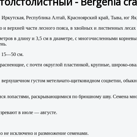
 толстоли́стный -
Bergénia cra
, Иркутская, Республика Алтай, Красноярский край, Тыва, юг Я
о и верхней части лесного пояса, в хвойных и лиственных лесах
 метров в длину и 3,5 см в диаметре, с многочисленными корнев
нь.
й 15—50 см.
 краснеющие, с почти округлой пластинкой, крупные, широко-ов
 в верхушечном густом метельчато-щитковидном соцветии, обык
ися лопастями, раскрывающимися по брюшному шву. Семена мног
озревают в июле — августе.
но не исключено и размножение семенами.