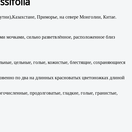
ssifólia
кутии),Казахстане, Приморье, на севере Монголии,
Китае
.
ыми мочками, сильно разветвлённое, расположенное близ
альные, цельные, голые, кожистые, блестящие, сохраняющиеся
новенно по два на длинных красноватых цветоножках длиной
очисленные, продолговатые, гладкие, голые, гранистые,