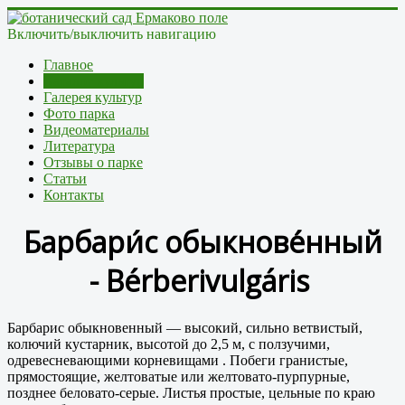
Включить/выключить навигацию
Главное
Каталог культур
Галерея культур
Фото парка
Видеоматериалы
Литература
Отзывы о парке
Статьи
Контакты
Барбари́с обыкнове́нный
-
Bérberivulgári
s
Барбарис обыкновенный — высокий, сильно ветвистый,
колючий кустарник, высотой до 2,5 м, с ползучими,
одревесневающими корневищами . Побеги гранистые,
прямостоящие, желтоватые или желтовато-пурпурные,
позднее беловато-серые.
Л
истья
простые, цельные по краю