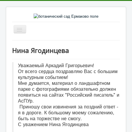
Включить/
выключить
навигацию
Главное
Нина Ягодинцева
Каталог культур
Галерея культур
Уважаемый Аркадий Григорьевич!
От всего сердца поздравляю Вас с большим
Фото парка
культурным событием!
Мне думается, материал о ландшафтном
Видеоматериалы
парке с фотографиями обязательно должен
Литература
появиться на сайтах "Российский писатель" и
АсПУр.
Отзывы о парке
Приношу свои извинения за поздний ответ -
я в дороге. К большому моему сожалению,
Статьи
быть на торжестве не смогу.
С уважением Нина Ягодинцева
Контакты