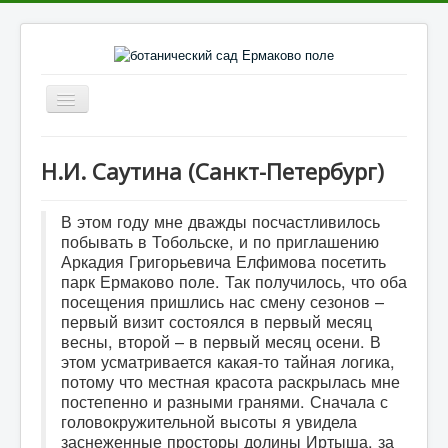
Включить/
выключить
навигацию
Главное
Н.И. Саутина (Санкт-Петербург)
Каталог культур
Галерея культур
В этом году мне дважды посчастливилось
побывать в Тобольске, и по приглашению
Фото парка
Аркадия Григорьевича Елфимова посетить
парк Ермаково поле. Так получилось, что оба
Видеоматериалы
посещения пришлись нас смену сезонов –
Литература
первый визит состоялся в первый месяц
весны, второй – в первый месяц осени. В
Отзывы о парке
этом усматривается какая-то тайная логика,
потому что местная красота раскрылась мне
Статьи
постепенно и разными гранями. Сначала с
головокружительной высоты я увидела
Контакты
заснеженные просторы долины Иртыша, за