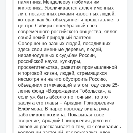
памятника Менделееву любимая им
княженика. Увеличивается аллея именных
лип, посаженных руками известных людей,
которая как бы объединяет и представляет в
центре Сибири своеобразный срез
современного российского общества, являя
собой некий природный пантеон.
Совершенно разных людей, посадивших
здесь свои именные деревья, людей,
неравнодушных к судьбам России,
российской науки, культуры,
просветительства, развития промышленной
и торговой жизни, людей, стремящихся
несмотря ни на что обустроить Россию,
объединил отмечающий в этом году свое 25-
летие фонд «Возрождения Тобольска», а
если уж быть абсолютно точным, то это
заслуга его главы – Аркадия Григорьевича
Елфимова. В парке повсюду видна рука
заботливого хозяина. Показывая свое
творение, Аркадий Григорьевич долго и с
любовью рассказывает о том, как собирались
коллекции растений, как рождались идеи