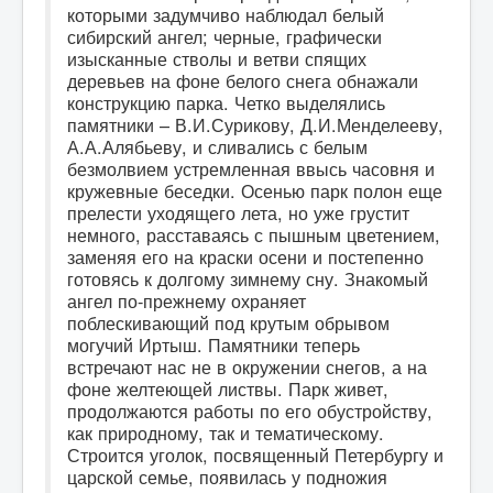
которыми задумчиво наблюдал белый
сибирский ангел; черные, графически
изысканные стволы и ветви спящих
деревьев на фоне белого снега обнажали
конструкцию парка. Четко выделялись
памятники – В.И.Сурикову, Д.И.Менделееву,
А.А.Алябьеву, и сливались с белым
безмолвием устремленная ввысь часовня и
кружевные беседки. Осенью парк полон еще
прелести уходящего лета, но уже грустит
немного, расставаясь с пышным цветением,
заменяя его на краски осени и постепенно
готовясь к долгому зимнему сну. Знакомый
ангел по-прежнему охраняет
поблескивающий под крутым обрывом
могучий Иртыш. Памятники теперь
встречают нас не в окружении снегов, а на
фоне желтеющей листвы. Парк живет,
продолжаются работы по его обустройству,
как природному, так и тематическому.
Строится уголок, посвященный Петербургу и
царской семье, появилась у подножия