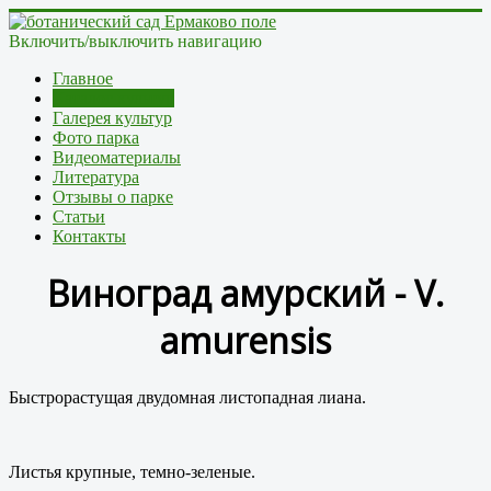
Включить/выключить навигацию
Главное
Каталог культур
Галерея культур
Фото парка
Видеоматериалы
Литература
Отзывы о парке
Статьи
Контакты
Виноград
амурский -
V.
amurensis
Б
ыстрорастущая двудомная листопадная лиана.
Листья крупные, темно-зеленые.