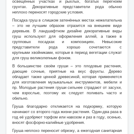
освещённых участках и рыхлых, богатых перегноем
грунтах. Декоративные представители рода обычно
неплохо переносят городские условия.
Посадка груш в слишком затенённых местах нежелательна
– это не лучшим образом отразится на внешнем виде
деревьев. В ландшафтном дизайне декоративные виды
груш используют для оформления аллей, а также в
групповых посадках и композициях. Невысокие
представители рода хорошо сочетаются с
крупными хвойниками, которые в период вегетации служат
для груш великолепным фоном.
В большинстве своём груши – это плодовые растения,
дающие сочные, приятные на вкус фрукты. Дерево
обладает также ценной древесиной, которая применяется
для изготовления музыкальных инструментов, мебели и
пр. Молодые растения груши сильнее страдают от засухи,
чем взрослые, поэтому их следует поливать часто и
обильно.
Груша благодарно откликается на подкормку, которую
начинают со второго года жизни растения. Один-два раза в
год её удобряют торфом или навозом и раз в году, осенью,
вносят фосфорно-калийные удобрения.
Груша неплохо переносит обрезку, а ежегодная санитарная