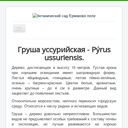
Включить/
выключить
навигацию
Главное
Груша уссурийская - Pýrus
Каталог культур
ussuriensis.
Галерея культур
Д
ерево, достигающее в высоту 15 метров. Густая крона
Фото парка
при хорошем освещении имеет шатровидную форму.
Листья яйцевидные, глянцевые, летом тёмно-зелёные,
Видеоматериалы
осенью – багряно-красные. Цветки белые, ароматные,
очень крупные – до 4 см в диаметре. Данный вид
Литература
зацветает до появления листьев.
Относительно морозостоек, неплохо переносит городскую
Отзывы о парке
среду. Относится к числу редких и исчезающих видов.
Статьи
Груша – дерево довольно неприхотливое. Большинство
видов не предъявляют особых требований к составу почвы
Контакты
и экспозиции, но лучше развиваются на хорошо