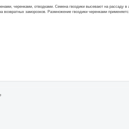
енами, черенками, отводками. Семена гвоздики высевают на рассаду в а
оза возвратных заморозков. Размножение гвоздики черенками применяетс
е