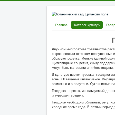
Главное
Каталог культур
Галер
Г
Д
ву- или многолетнее травянистое рас
с красноватым оттенком неопушенные 
образуют розетку. Мелкие (длиной окол
щитковидные соцветия, снизу поддержи
могут быть матовыми или блестящими.
В культуре цветок турецкая гвоздика и
зоны. Освещение интенсивное. Выращив
возможно и в полутени. Суглинистые п
Гвоздика – цветок, используемый для 
и турецкая гвоздика.
Гвоздике необходим
обильный, регуля
холодное время года. В летний период