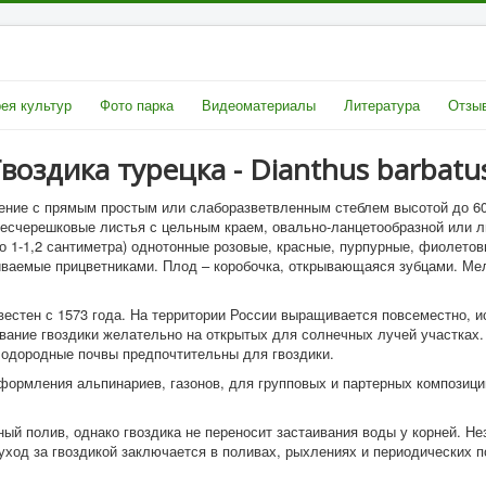
ея культур
Фото парка
Видеоматериалы
Литература
Отзыв
воздика турецка - Dianthus barbatu
тение с прямым простым или слаборазветвленным стеблем высотой до 60
бесчерешковые листья с цельным краем, овально-ланцетообразной или 
о 1-1,2 сантиметра) однотонные розовые, красные, пурпурные, фиолето
ваемые прицветниками. Плод – коробочка, открывающаяся зубцами. Мел
звестен с 1573 года. На территории России выращивается повсеместно, 
ание гвоздики желательно на открытых для солнечных лучей участках.
лодородные почвы предпочтительны для гвоздики.
оформления альпинариев, газонов, для групповых и партерных композици
рный
полив
, однако гвоздика не переносит застаивания воды у корней. Н
 уход за гвоздикой заключается в поливах, рыхлениях и периодических 