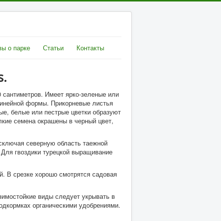
ы о парке
Статьи
Контакты
s.
 сантиметров. Имеет ярко-зеленые или
линейной формы. Прикорневые листья
вые, белые или пестрые цветки образуют
кие семена окрашены в черный цвет,
исключая северную область таежной
 Для гвоздики турецкой выращивание
й. В срезке хорошо смотрятся садовая
езимостойкие виды следует укрывать в
подкормках органическими удобрениями.